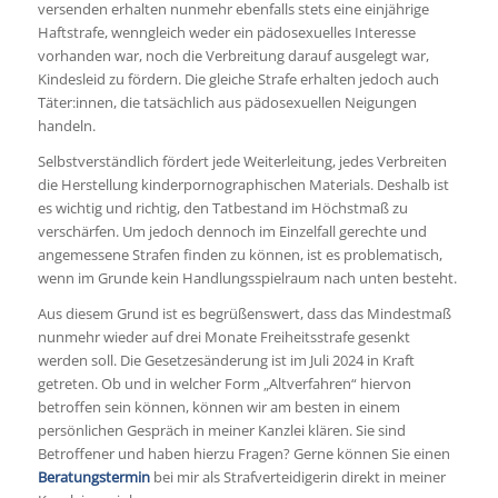
versenden erhalten nunmehr ebenfalls stets eine einjährige
Haftstrafe, wenngleich weder ein pädosexuelles Interesse
vorhanden war, noch die Verbreitung darauf ausgelegt war,
Kindesleid zu fördern. Die gleiche Strafe erhalten jedoch auch
Täter:innen, die tatsächlich aus pädosexuellen Neigungen
handeln.
Selbstverständlich fördert jede Weiterleitung, jedes Verbreiten
die Herstellung kinderpornographischen Materials. Deshalb ist
es wichtig und richtig, den Tatbestand im Höchstmaß zu
verschärfen. Um jedoch dennoch im Einzelfall gerechte und
angemessene Strafen finden zu können, ist es problematisch,
wenn im Grunde kein Handlungsspielraum nach unten besteht.
Aus diesem Grund ist es begrüßenswert, dass das Mindestmaß
nunmehr wieder auf drei Monate Freiheitsstrafe gesenkt
werden soll. Die Gesetzesänderung ist im Juli 2024 in Kraft
getreten. Ob und in welcher Form „Altverfahren“ hiervon
betroffen sein können, können wir am besten in einem
persönlichen Gespräch in meiner Kanzlei klären. Sie sind
Betroffener und haben hierzu Fragen? Gerne können Sie einen
Beratungstermin
bei mir als Strafverteidigerin direkt in meiner