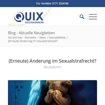
Für Notfälle:
0171 3324186
Blog - Aktuelle Neuigkeiten
Du bist hier:
Startseite
/
News
/
Sexualdelikte
/
(Erneute) Änderung im Sexualstrafrecht?
(Erneute) Änderung im Sexualstrafrecht?
SEXUALDELIKTE