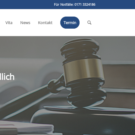
Für Notfälle:
0171 3324186
Vita
News
Kontakt
Termin
lich